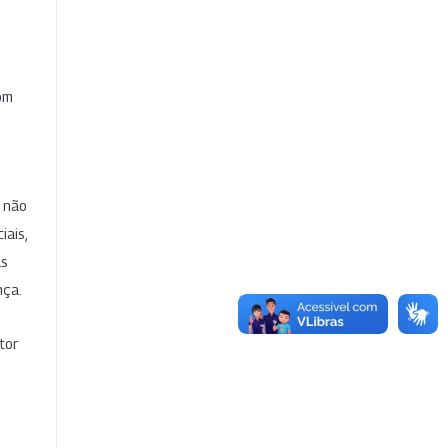
com
e não
iais,
as
nça.
tor