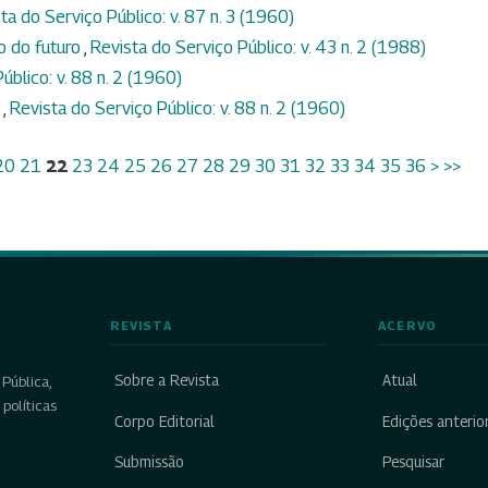
ta do Serviço Público: v. 87 n. 3 (1960)
o do futuro
,
Revista do Serviço Público: v. 43 n. 2 (1988)
úblico: v. 88 n. 2 (1960)
o
,
Revista do Serviço Público: v. 88 n. 2 (1960)
20
21
22
23
24
25
26
27
28
29
30
31
32
33
34
35
36
>
>>
REVISTA
ACERVO
Sobre a Revista
Atual
Pública,
políticas
Corpo Editorial
Edições anterio
Submissão
Pesquisar