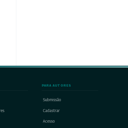
PARA AUTORES
Submissão
res
Cadastrar
Acesso