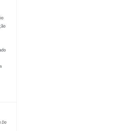
io
ção
cado
e
m
a Do