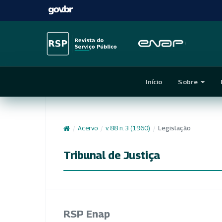
Início
Sobre
/
Acervo
/
v. 88 n. 3 (1960)
/
Legislação
Tribunal de Justiça
RSP Enap