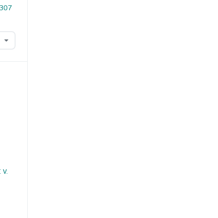
.307
 v.