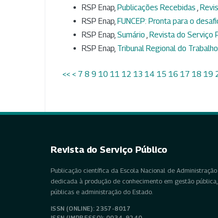
RSP Enap,
Publicações Recebidas
,
Revis
RSP Enap,
FUNCEP: Pronta para o desafi
RSP Enap,
Sumário
,
Revista do Serviço P
RSP Enap,
Tribunal Regional do Trabalh
<<
<
7
8
9
10
11
12
13
14
15
16
17
18
19
Revista do Serviço Público
Publicação científica da Escola Nacional de Administração 
dedicada à produção de conhecimento em gestão pública, 
públicas e administração do Estado.
ISSN (ONLINE): 2357-8017
ISSN (IMPRESSO): 0034-9240