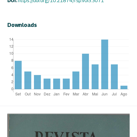
DOI:
https://doi.org/10.21874/rsp.v0i3.3071
Downloads