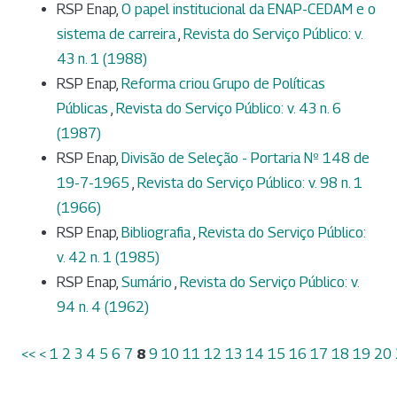
RSP Enap,
O papel institucional da ENAP-CEDAM e o
sistema de carreira
,
Revista do Serviço Público: v.
43 n. 1 (1988)
RSP Enap,
Reforma criou Grupo de Políticas
Públicas
,
Revista do Serviço Público: v. 43 n. 6
(1987)
RSP Enap,
Divisão de Seleção - Portaria Nº 148 de
19-7-1965
,
Revista do Serviço Público: v. 98 n. 1
(1966)
RSP Enap,
Bibliografia
,
Revista do Serviço Público:
v. 42 n. 1 (1985)
RSP Enap,
Sumário
,
Revista do Serviço Público: v.
94 n. 4 (1962)
<<
<
1
2
3
4
5
6
7
8
9
10
11
12
13
14
15
16
17
18
19
20