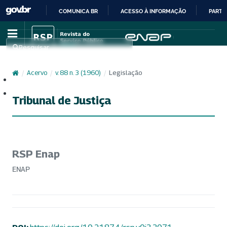
COMUNICA BR
ACESSO À INFORMAÇÃO
PARTI
IR
PARA
Pesquisar
O
CONTEÚDO
/
Acervo
/
v. 88 n. 3 (1960)
/
Legislação
Cadastro
Acesso
Tribunal de Justiça
RSP Enap
ENAP