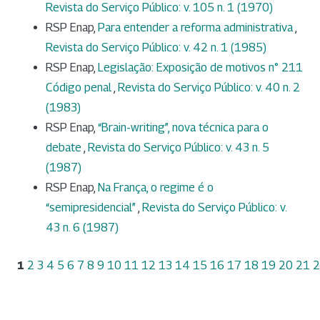
Revista do Serviço Público: v. 105 n. 1 (1970)
RSP Enap,
Para entender a reforma administrativa
,
Revista do Serviço Público: v. 42 n. 1 (1985)
RSP Enap,
Legislação: Exposição de motivos n° 211
Código penal
,
Revista do Serviço Público: v. 40 n. 2
(1983)
RSP Enap,
“Brain-writing”, nova técnica para o
debate
,
Revista do Serviço Público: v. 43 n. 5
(1987)
RSP Enap,
Na França, o regime é o
“semipresidencial”
,
Revista do Serviço Público: v.
43 n. 6 (1987)
1
2
3
4
5
6
7
8
9
10
11
12
13
14
15
16
17
18
19
20
21
2