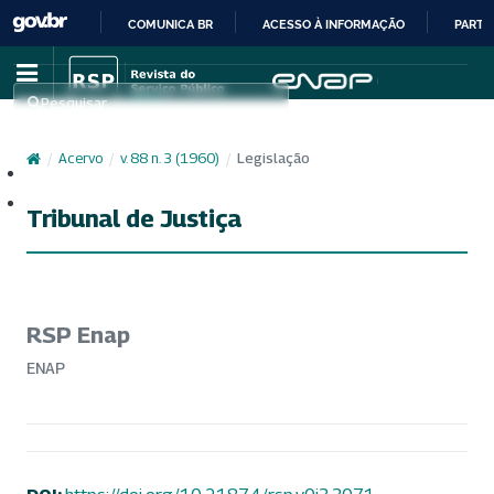
COMUNICA BR
ACESSO À INFORMAÇÃO
PARTI
IR
PARA
Pesquisar
O
CONTEÚDO
/
Acervo
/
v. 88 n. 3 (1960)
/
Legislação
Cadastro
Acesso
Tribunal de Justiça
RSP Enap
ENAP