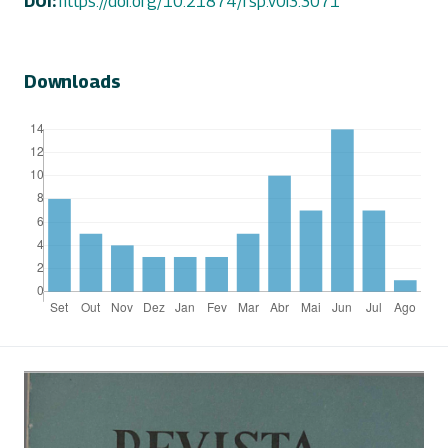
DOI:
https://doi.org/10.21874/rsp.v0i3.3071
Downloads