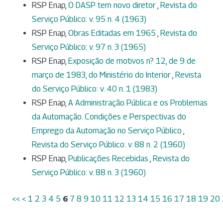
RSP Enap,
O DASP tem novo diretor
,
Revista do
Serviço Público: v. 95 n. 4 (1963)
RSP Enap,
Obras Editadas em 1965
,
Revista do
Serviço Público: v. 97 n. 3 (1965)
RSP Enap,
Exposição de motivos n? 12, de 9 de
março de 1983, do Ministério do Interior
,
Revista
do Serviço Público: v. 40 n. 1 (1983)
RSP Enap,
A Administração Pública e os Problemas
da Automação. Condições e Perspectivas do
Emprego da Automação no Serviço Público
,
Revista do Serviço Público: v. 88 n. 2 (1960)
RSP Enap,
Publicações Recebidas
,
Revista do
Serviço Público: v. 88 n. 3 (1960)
<<
<
1
2
3
4
5
6
7
8
9
10
11
12
13
14
15
16
17
18
19
20