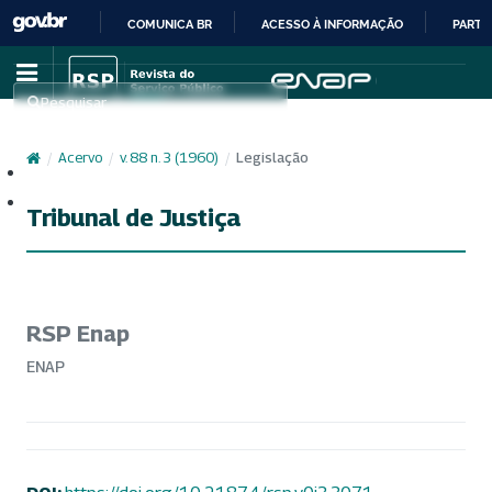
COMUNICA BR
ACESSO À INFORMAÇÃO
PARTI
IR
PARA
Pesquisar
O
CONTEÚDO
/
Acervo
/
v. 88 n. 3 (1960)
/
Legislação
Cadastro
Acesso
Tribunal de Justiça
RSP Enap
ENAP