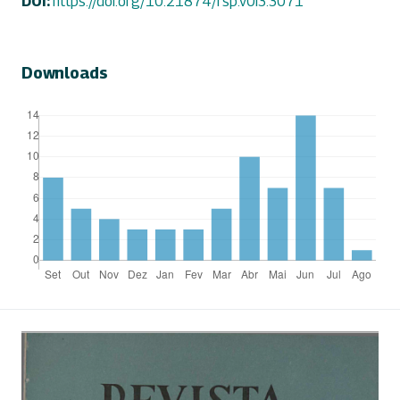
DOI:
https://doi.org/10.21874/rsp.v0i3.3071
Downloads