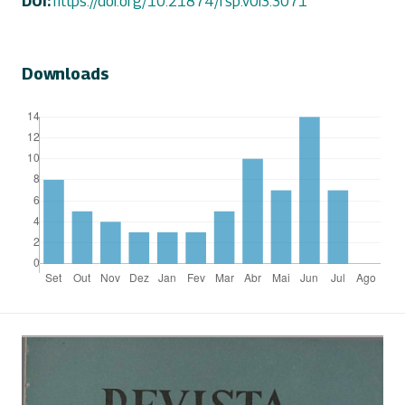
DOI:
https://doi.org/10.21874/rsp.v0i3.3071
Downloads