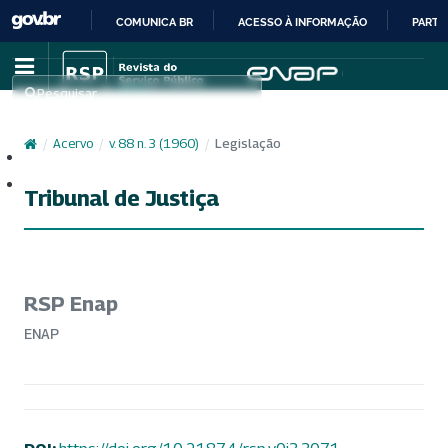
COMUNICA BR
ACESSO À INFORMAÇÃO
PARTI
IR
PARA
Pesquisar
O
CONTEÚDO
/
Acervo
/
v. 88 n. 3 (1960)
/
Legislação
Cadastro
Acesso
Tribunal de Justiça
RSP Enap
ENAP