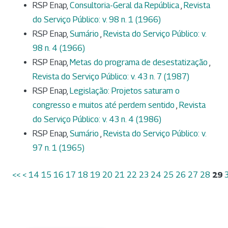
RSP Enap,
Consultoria-Geral da República
,
Revista
do Serviço Público: v. 98 n. 1 (1966)
RSP Enap,
Sumário
,
Revista do Serviço Público: v.
98 n. 4 (1966)
RSP Enap,
Metas do programa de desestatização
,
Revista do Serviço Público: v. 43 n. 7 (1987)
RSP Enap,
Legislação: Projetos saturam o
congresso e muitos até perdem sentido
,
Revista
do Serviço Público: v. 43 n. 4 (1986)
RSP Enap,
Sumário
,
Revista do Serviço Público: v.
97 n. 1 (1965)
<<
<
14
15
16
17
18
19
20
21
22
23
24
25
26
27
28
29