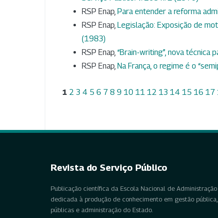
RSP Enap,
Para entender a reforma admi
RSP Enap,
Legislação: Exposição de mo
(1983)
RSP Enap,
“Brain-writing”, nova técnica 
RSP Enap,
Na França, o regime é o “semi
1
2
3
4
5
6
7
8
9
10
11
12
13
14
15
16
17
Revista do Serviço Público
Publicação científica da Escola Nacional de Administração 
dedicada à produção de conhecimento em gestão pública, 
públicas e administração do Estado.