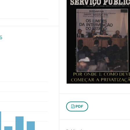
06
PDF