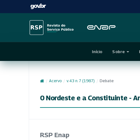
Início
Sobre
/
Acervo
/
v. 43 n. 7 (1987)
/
Debate
0 Nordeste e a Constituinte - 
RSP Enap