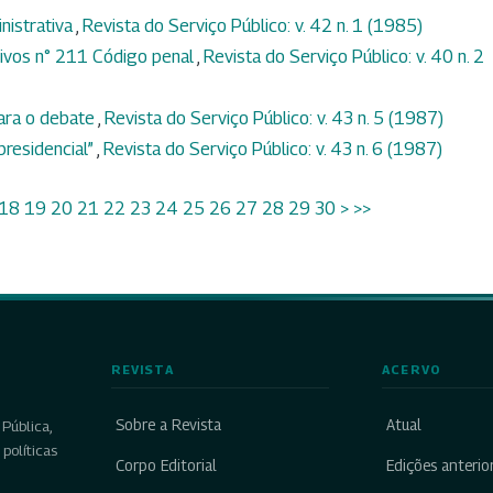
nistrativa
,
Revista do Serviço Público: v. 42 n. 1 (1985)
tivos n° 211 Código penal
,
Revista do Serviço Público: v. 40 n. 2
para o debate
,
Revista do Serviço Público: v. 43 n. 5 (1987)
presidencial”
,
Revista do Serviço Público: v. 43 n. 6 (1987)
18
19
20
21
22
23
24
25
26
27
28
29
30
>
>>
REVISTA
ACERVO
Sobre a Revista
Atual
Pública,
políticas
Corpo Editorial
Edições anterio