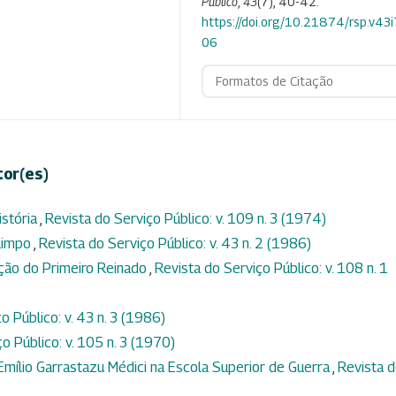
Público
,
43
(7), 40-42.
https://doi.org/10.21874/rsp.v43
06
Formatos de Citação
tor(es)
istória
,
Revista do Serviço Público: v. 109 n. 3 (1974)
 limpo
,
Revista do Serviço Público: v. 43 n. 2 (1986)
ação do Primeiro Reinado
,
Revista do Serviço Público: v. 108 n. 1
o Público: v. 43 n. 3 (1986)
o Público: v. 105 n. 3 (1970)
Emílio Garrastazu Médici na Escola Superior de Guerra
,
Revista 