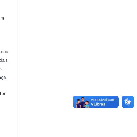
com
e não
iais,
as
nça.
tor