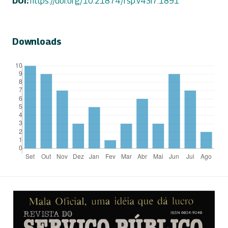
DOI:
https://doi.org/10.21874/rsp.v43i7.1891
Downloads