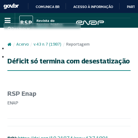
COMUNICA BR
ACESSO À INFORMAÇÃO
PARTI
IR
PARA
Pesquisar
O
CONTEÚDO
/
Acervo
/
v. 43 n. 7 (1987)
/
Reportagem
Cadastro
Acesso
Déficit só termina com desestatização
RSP Enap
ENAP