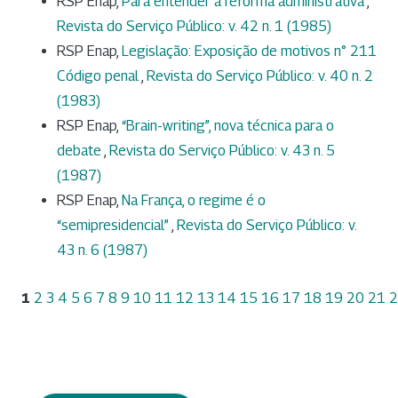
RSP Enap,
Para entender a reforma administrativa
,
Revista do Serviço Público: v. 42 n. 1 (1985)
RSP Enap,
Legislação: Exposição de motivos n° 211
Código penal
,
Revista do Serviço Público: v. 40 n. 2
(1983)
RSP Enap,
“Brain-writing”, nova técnica para o
debate
,
Revista do Serviço Público: v. 43 n. 5
(1987)
RSP Enap,
Na França, o regime é o
“semipresidencial”
,
Revista do Serviço Público: v.
43 n. 6 (1987)
1
2
3
4
5
6
7
8
9
10
11
12
13
14
15
16
17
18
19
20
21
2