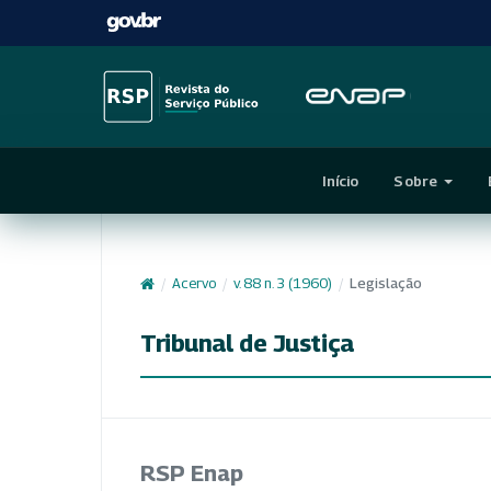
Início
Sobre
/
Acervo
/
v. 88 n. 3 (1960)
/
Legislação
Tribunal de Justiça
RSP Enap