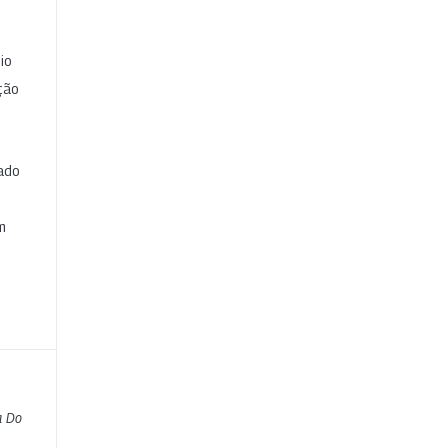
io
ção
cado
e
m
a Do