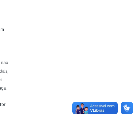
com
e não
iais,
as
nça.
tor