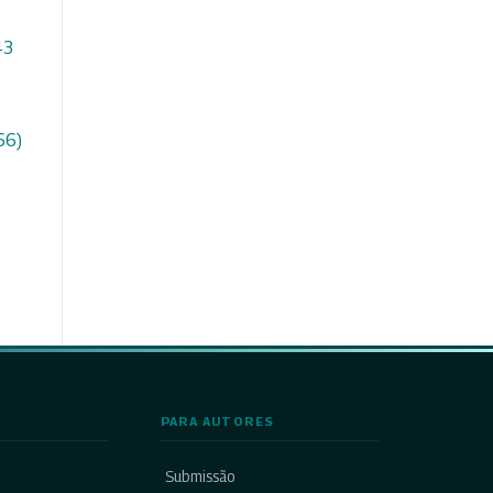
43
66)
PARA AUTORES
Submissão