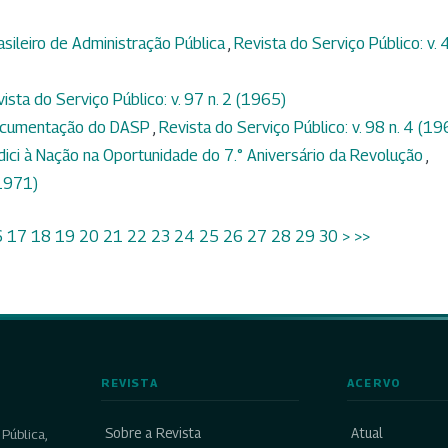
ileiro de Administração Pública
,
Revista do Serviço Público: v. 
ista do Serviço Público: v. 97 n. 2 (1965)
Documentação do DASP
,
Revista do Serviço Público: v. 98 n. 4 (19
ci à Nação na Oportunidade do 7.° Aniversário da Revolução
,
(1971)
6
17
18
19
20
21
22
23
24
25
26
27
28
29
30
>
>>
REVISTA
ACERVO
Sobre a Revista
Atual
Pública,