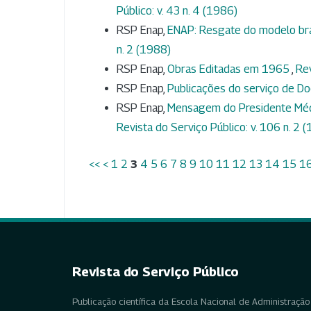
Público: v. 43 n. 4 (1986)
RSP Enap,
ENAP: Resgate do modelo bras
n. 2 (1988)
RSP Enap,
Obras Editadas em 1965
,
Rev
RSP Enap,
Publicações do serviço de 
RSP Enap,
Mensagem do Presidente Médi
Revista do Serviço Público: v. 106 n. 2 
<<
<
1
2
3
4
5
6
7
8
9
10
11
12
13
14
15
1
Revista do Serviço Público
Publicação científica da Escola Nacional de Administração 