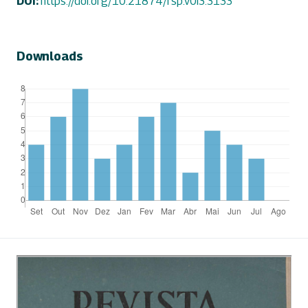
DOI:
https://doi.org/10.21874/rsp.v0i3.3133
Downloads