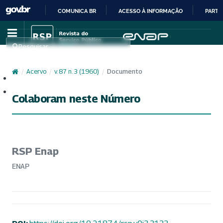
COMUNICA BR
ACESSO À INFORMAÇÃO
PARTI
IR
PARA
Pesquisar
O
CONTEÚDO
/
Acervo
/
v. 87 n. 3 (1960)
/
Documento
Cadastro
Acesso
Colaboram neste Número
RSP Enap
ENAP