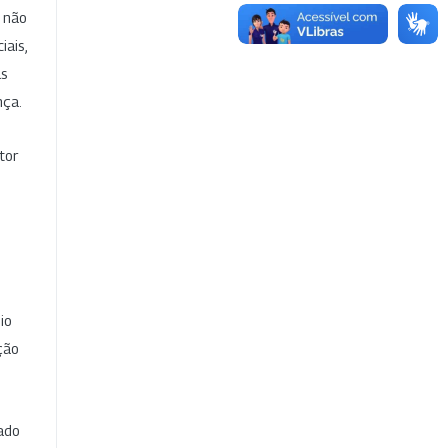
e não
iais,
as
nça.
tor
io
ção
cado