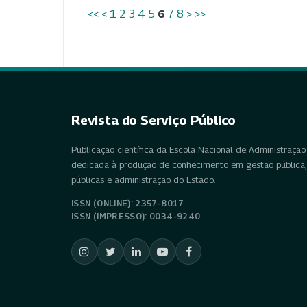
<<
<
1
2
3
4
5
6
7
8
>
>>
Revista do Serviço Público
Publicação científica da Escola Nacional de Administração 
dedicada à produção de conhecimento em gestão pública, 
públicas e administração do Estado.
ISSN (ONLINE): 2357-8017
ISSN (IMPRESSO): 0034-9240