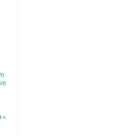
9)
59)
 n.