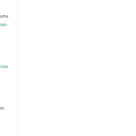
b uma
ion-
 Uso
com