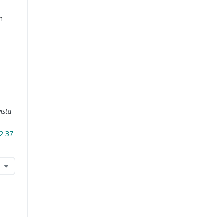
e
m
ista
i2.37