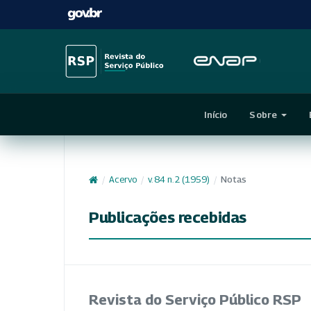
Início
Sobre
/
Acervo
/
v. 84 n. 2 (1959)
/
Notas
Publicações recebidas
Revista do Serviço Público RSP