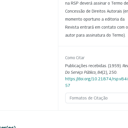
na RSP deverá assinar o Termo d
Concessão de Direitos Autorais (e
momento oportuno a editoria da
Revista entrará em contato com o
autor para assinatura do Termo).
Como Citar
Publicações recebidas. (1959).
Rev
Do Serviço Público
,
84
(2), 250.
https://doi.org/10.21874/rsp.v84
57
Formatos de Citação
tor(es)