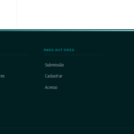
PARA AUTORES
Submissão
res
Cadastrar
Acesso