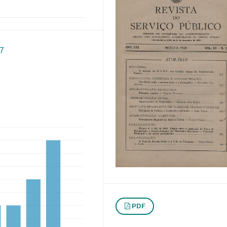
57
PDF