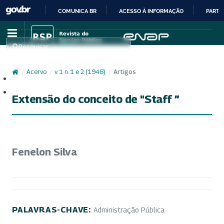
COMUNICA BR
ACESSO À INFORMAÇÃO
PARTI
IR
PARA
Pesquisar
O
CONTEÚDO
/
Acervo
/
v. 1 n. 1 e 2 (1948)
/
Artigos
Cadastro
Acesso
Extensão do conceito de "Staff ”
Fenelon Silva
PALAVRAS-CHAVE:
Administração Pública