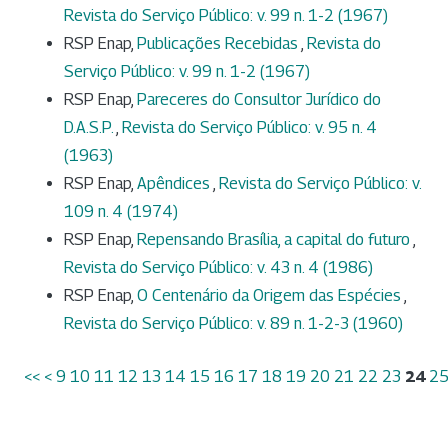
Revista do Serviço Público: v. 99 n. 1-2 (1967)
RSP Enap,
Publicações Recebidas
,
Revista do
Serviço Público: v. 99 n. 1-2 (1967)
RSP Enap,
Pareceres do Consultor Jurídico do
D.A.S.P.
,
Revista do Serviço Público: v. 95 n. 4
(1963)
RSP Enap,
Apêndices
,
Revista do Serviço Público: v.
109 n. 4 (1974)
RSP Enap,
Repensando Brasília, a capital do futuro
,
Revista do Serviço Público: v. 43 n. 4 (1986)
RSP Enap,
O Centenário da Origem das Espécies
,
Revista do Serviço Público: v. 89 n. 1-2-3 (1960)
<<
<
9
10
11
12
13
14
15
16
17
18
19
20
21
22
23
24
2