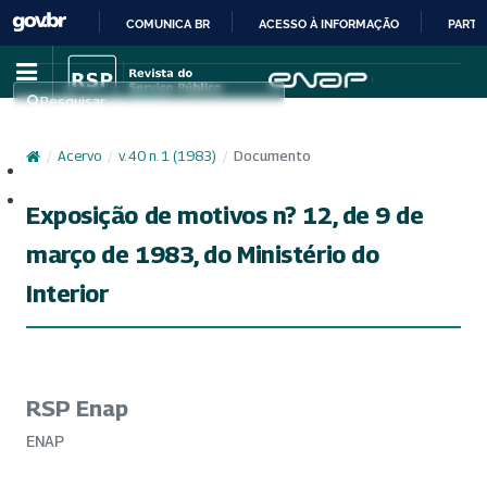
COMUNICA BR
ACESSO À INFORMAÇÃO
PARTI
IR
PARA
Pesquisar
O
CONTEÚDO
/
Acervo
/
v. 40 n. 1 (1983)
/
Documento
Cadastro
Acesso
Exposição de motivos n? 12, de 9 de
março de 1983, do Ministério do
Interior
RSP Enap
ENAP