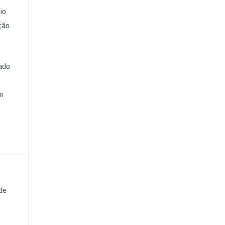
io
ção
cado
e
m
de