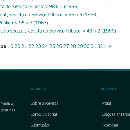
ta do Serviço Público: v. 98 n. 2 (1966)
onal
,
Revista do Serviço Público: v. 95 n. 3 (1963)
úblico: v. 95 n. 3 (1963)
ca do século.
,
Revista do Serviço Público: v. 43 n. 2 (1986)
18
19
20
21
22
23
24
25
26
27
28
29
30
31
32
>
>>
REVISTA
ACERVO
Sobre a Revista
Atual
Pública,
políticas
Corpo Editorial
Edições anterio
Submissão
Pesquisar