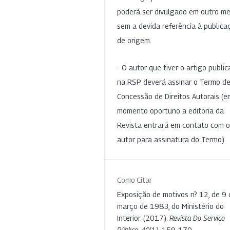
poderá ser divulgado em outro me
sem a devida referência à publica
de origem.
- O autor que tiver o artigo publi
na RSP deverá assinar o Termo d
Concessão de Direitos Autorais (e
momento oportuno a editoria da
Revista entrará em contato com o
autor para assinatura do Termo).
Como Citar
Exposição de motivos n? 12, de 9 
março de 1983, do Ministério do
Interior. (2017).
Revista Do Serviço
Público
,
40
(1), 159-170.