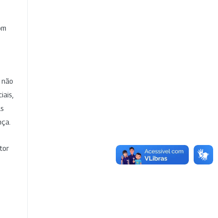
com
e não
iais,
as
nça.
tor