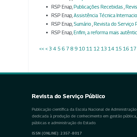
RSP Enap,
Publicações Recebidas
,
Revis
RSP Enap,
Assistência Técnica Internaci
RSP Enap,
Sumário
,
Revista do Serviço P
RSP Enap,
Enfim, a reforma mais autênti
<<
<
3
4
5
6
7
8
9
10
11
12
13
14
15
16
17
Revista do Serviço Público
Publicação científica da Escola Nacional de Administração 
dedicada à produção de conhecimento em gestão pública, 
públicas e administração do Estado.
ISSN (ONLINE): 2357-8017