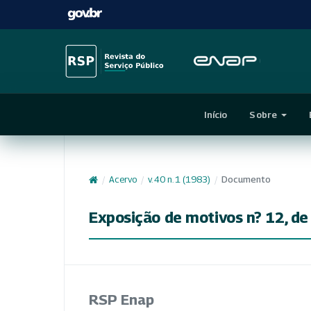
Início
Sobre
/
Acervo
/
v. 40 n. 1 (1983)
/
Documento
Exposição de motivos n? 12, de 
RSP Enap