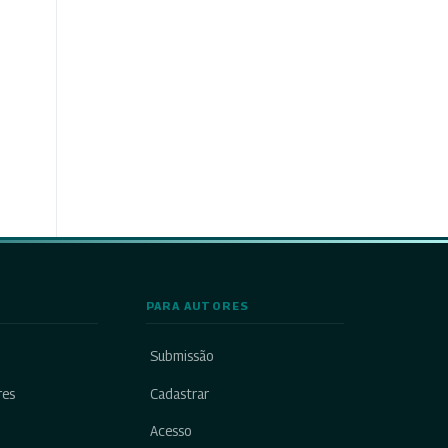
PARA AUTORES
Submissão
res
Cadastrar
Acesso