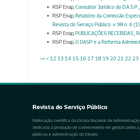
RSP Enap,
Consultor Jurídico do D.A.S.P.
RSP Enap,
Relatório da Comissão Espec
Revista do Serviço Público: v. 98 n. 4 (
RSP Enap,
PUBLICAÇÕES RECEBIDAS
,
R
RSP Enap,
O DASP e a Reforma Administ
<<
<
12
13
14
15
16
17
18
19
20
21
22
23
Revista do Serviço Público
Publicação científica da Escola Nacional de Administração 
dedicada à produção de conhecimento em gestão pública, 
públicas e administração do Estado.