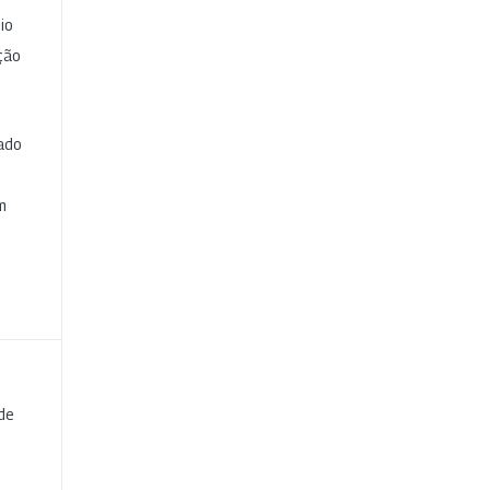
io
ção
cado
e
m
de