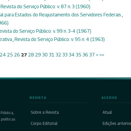
,
Revista do Serviço Público: v. 87 n. 3 (1960)
ial para Estados do Reajustamento dos Servidores Federais
,
1966)
evista do Serviço Público: v. 99 n. 3-4 (1967)
rativa
,
Revista do Serviço Público: v. 95 n. 4 (1963)
24
25
26
27
28
29
30
31
32
33
34
35
36
37
>
>>
REVISTA
ACERVO
Sobre a Revista
Atual
Pública,
políticas
Corpo Editorial
Edições anterio