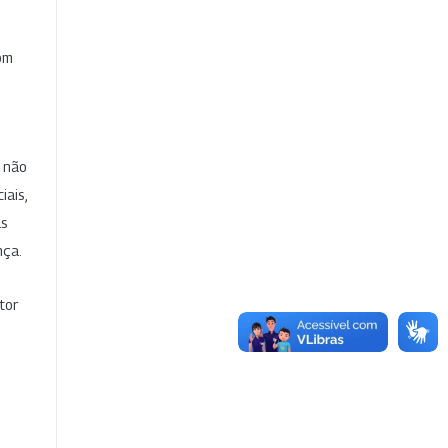
com
e não
iais,
as
nça.
tor