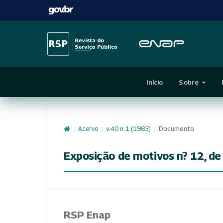
Início
Sobre
/
Acervo
/
v. 40 n. 1 (1983)
/
Documento
Exposição de motivos n? 12, de 
RSP Enap