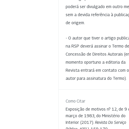
poderá ser divulgado em outro me
sem a devida referência à publica
de origem.
- O autor que tiver o artigo publi
na RSP deverá assinar o Termo d
Concessão de Direitos Autorais (e
momento oportuno a editoria da
Revista entrará em contato com o
autor para assinatura do Termo).
Como Citar
Exposição de motivos n? 12, de 9 
março de 1983, do Ministério do
Interior. (2017).
Revista Do Serviço
Público
,
40
(1), 159-170.