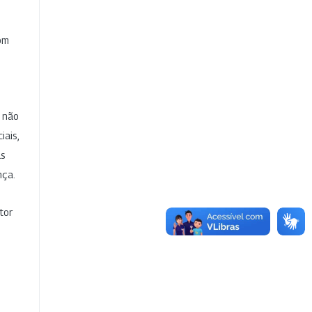
com
e não
iais,
as
nça.
tor