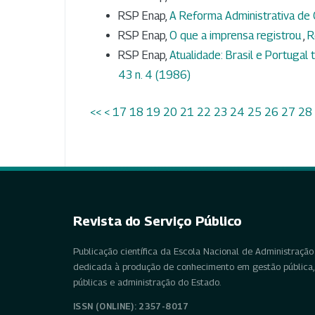
RSP Enap,
A Reforma Administrativa de
RSP Enap,
O que a imprensa registrou
,
R
RSP Enap,
Atualidade: Brasil e Portugal
43 n. 4 (1986)
<<
<
17
18
19
20
21
22
23
24
25
26
27
28
Revista do Serviço Público
Publicação científica da Escola Nacional de Administração 
dedicada à produção de conhecimento em gestão pública, 
públicas e administração do Estado.
ISSN (ONLINE): 2357-8017