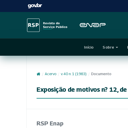
Início
Sobre
/
Acervo
/
v. 40 n. 1 (1983)
/
Documento
Exposição de motivos n? 12, de 
RSP Enap