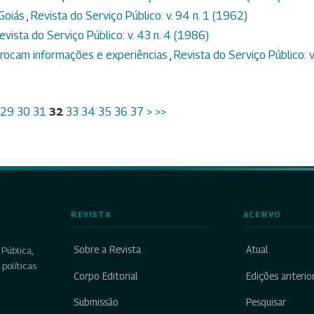
 Goiás
,
Revista do Serviço Público: v. 94 n. 1 (1962)
evista do Serviço Público: v. 43 n. 4 (1986)
 trocam informações e experiências
,
Revista do Serviço Público: v
29
30
31
32
33
34
35
36
37
>
>>
REVISTA
ACERVO
Sobre a Revista
Atual
Pública,
políticas
Corpo Editorial
Edições anterio
Submissão
Pesquisar