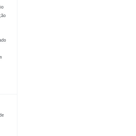
io
ção
cado
e
m
de