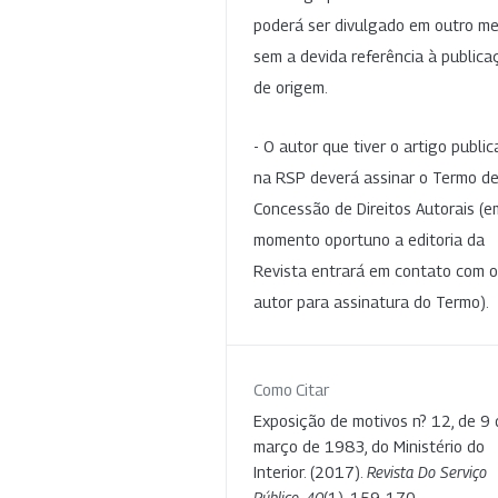
poderá ser divulgado em outro me
sem a devida referência à publica
de origem.
- O autor que tiver o artigo publi
na RSP deverá assinar o Termo d
Concessão de Direitos Autorais (e
momento oportuno a editoria da
Revista entrará em contato com o
autor para assinatura do Termo).
Como Citar
Exposição de motivos n? 12, de 9 
março de 1983, do Ministério do
Interior. (2017).
Revista Do Serviço
Público
,
40
(1), 159-170.