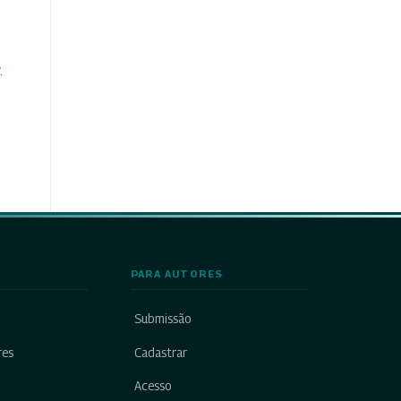
.
PARA AUTORES
Submissão
res
Cadastrar
Acesso