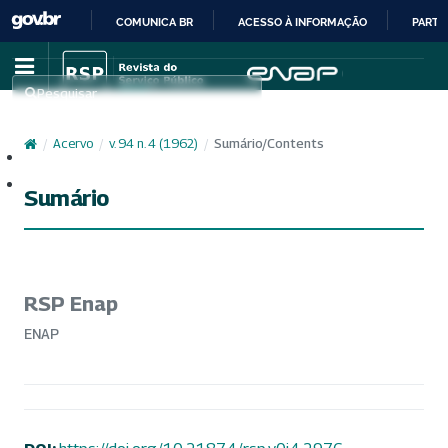
COMUNICA BR
ACESSO À INFORMAÇÃO
PARTI
IR
PARA
Pesquisar
O
CONTEÚDO
/
Acervo
/
v. 94 n. 4 (1962)
/
Sumário/Contents
Cadastro
Acesso
Sumário
RSP Enap
ENAP