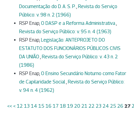
Documentação do D. A. S. P.
,
Revista do Serviço
Público: v. 98 n. 2 (1966)
RSP Enap,
O DASP e a Reforma Administrativa
,
Revista do Serviço Público: v. 95 n. 4 (1963)
RSP Enap,
Legislação: ANTEPROJETO DO
ESTATUTO DOS FUNCIONÁRIOS PÚBLICOS CIVIS
DA UNIÃO
,
Revista do Serviço Público: v. 43 n. 2
(1986)
RSP Enap,
O Ensino Secundário Noturno como Fator
de Capilaridade Social
,
Revista do Serviço Público:
v. 94 n. 4 (1962)
<<
<
12
13
14
15
16
17
18
19
20
21
22
23
24
25
26
27