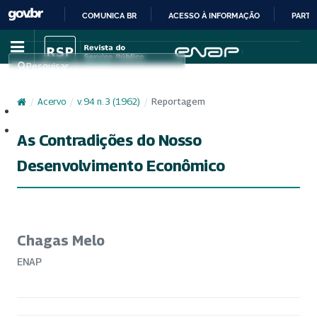
COMUNICA BR
ACESSO À INFORMAÇÃO
PARTI
IR
PARA
Pesquisar
O
CONTEÚDO
/
Acervo
/
v. 94 n. 3 (1962)
/
Reportagem
Cadastro
Acesso
As Contradições do Nosso
Desenvolvimento Econômico
Chagas Melo
ENAP