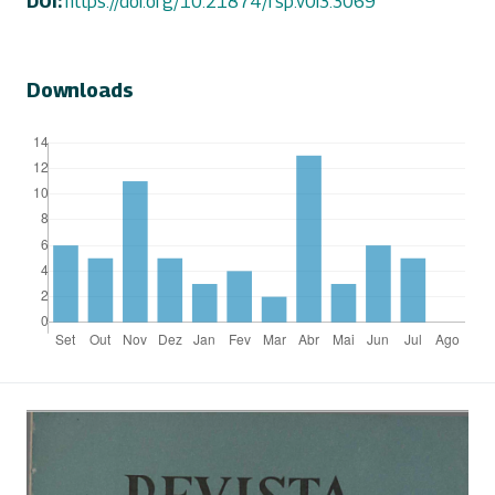
DOI:
https://doi.org/10.21874/rsp.v0i3.3069
Downloads