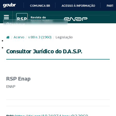
COMUNICA BR
ACESSO À INFORMAÇÃO
PARTI
IR
PARA
Pesquisar
O
CONTEÚDO
/
Acervo
/
v. 88 n. 3 (1960)
/
Legislação
Cadastro
Acesso
Consultor Jurídico do D.A.S.P.
RSP Enap
ENAP