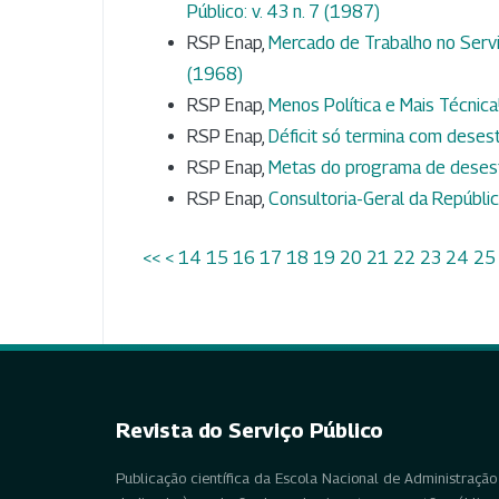
Público: v. 43 n. 7 (1987)
RSP Enap,
Mercado de Trabalho no Servi
(1968)
RSP Enap,
Menos Política e Mais Técnica
RSP Enap,
Déficit só termina com deses
RSP Enap,
Metas do programa de deses
RSP Enap,
Consultoria-Geral da Repúbli
<<
<
14
15
16
17
18
19
20
21
22
23
24
25
Revista do Serviço Público
Publicação científica da Escola Nacional de Administração 