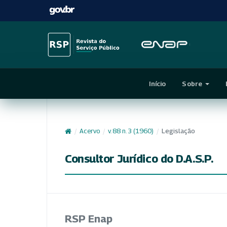
Início
Sobre
/
Acervo
/
v. 88 n. 3 (1960)
/
Legislação
Consultor Jurídico do D.A.S.P.
RSP Enap