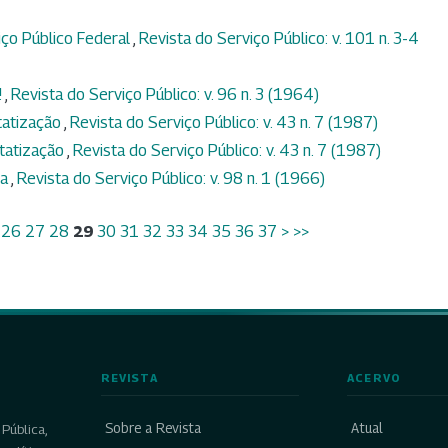
ço Público Federal
,
Revista do Serviço Público: v. 101 n. 3-4
!
,
Revista do Serviço Público: v. 96 n. 3 (1964)
tatização
,
Revista do Serviço Público: v. 43 n. 7 (1987)
tatização
,
Revista do Serviço Público: v. 43 n. 7 (1987)
ca
,
Revista do Serviço Público: v. 98 n. 1 (1966)
26
27
28
29
30
31
32
33
34
35
36
37
>
>>
REVISTA
ACERVO
Sobre a Revista
Atual
Pública,