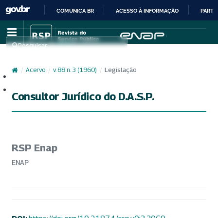
COMUNICA BR
ACESSO À INFORMAÇÃO
PARTI
IR
PARA
Pesquisar
O
CONTEÚDO
/
Acervo
/
v. 88 n. 3 (1960)
/
Legislação
Cadastro
Acesso
Consultor Jurídico do D.A.S.P.
RSP Enap
ENAP