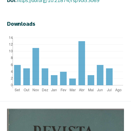
DOI:
https://doi.org/10.21874/rsp.v0i3.3069
Downloads