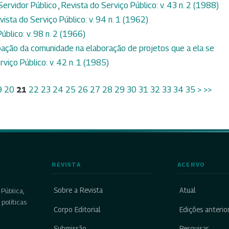
 Servidor Público
,
Revista do Serviço Público: v. 43 n. 2 (1988)
vista do Serviço Público: v. 94 n. 1 (1962)
úblico: v. 98 n. 2 (1966)
ipação da comunidade na elaboração de projetos que a ela se
rviço Público: v. 42 n. 1 (1985)
9
20
21
22
23
24
25
26
27
28
29
30
31
32
33
34
35
>
>>
REVISTA
ACERVO
Sobre a Revista
Atual
Pública,
políticas
Corpo Editorial
Edições anterio
Submissão
Pesquisar