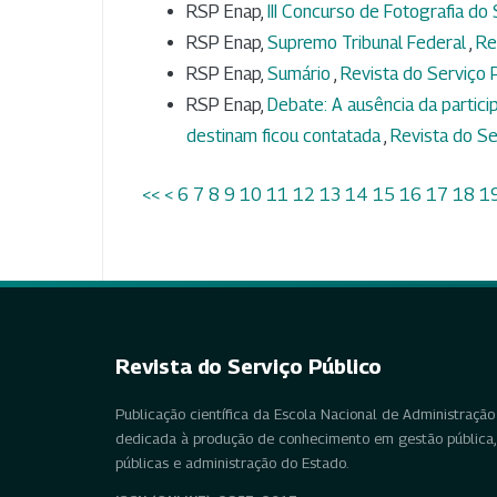
RSP Enap,
III Concurso de Fotografia do
RSP Enap,
Supremo Tribunal Federal
,
Re
RSP Enap,
Sumário
,
Revista do Serviço P
RSP Enap,
Debate: A ausência da partic
destinam ficou contatada
,
Revista do Se
<<
<
6
7
8
9
10
11
12
13
14
15
16
17
18
1
Revista do Serviço Público
Publicação científica da Escola Nacional de Administração 
dedicada à produção de conhecimento em gestão pública, 
públicas e administração do Estado.