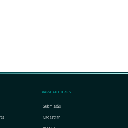
PARA AUTORES
Submissão
res
Cadastrar
Acesso