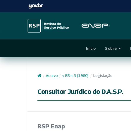
Início
Sobre
/
Acervo
/
v. 88 n. 3 (1960)
/
Legislação
Consultor Jurídico do D.A.S.P.
RSP Enap