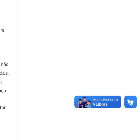
com
e não
iais,
as
nça.
tor