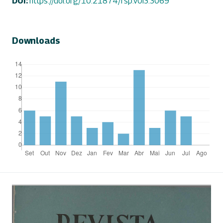
DOI:
https://doi.org/10.21874/rsp.v0i3.3069
Downloads