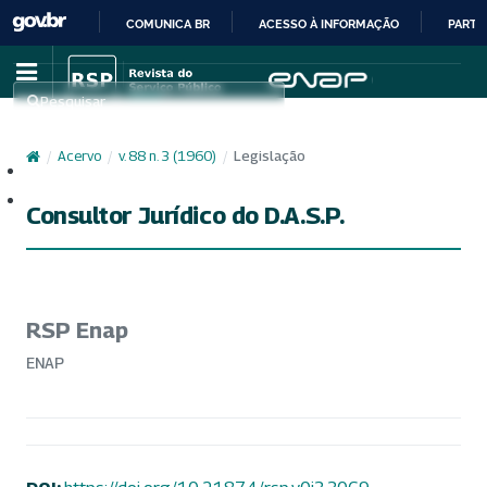
COMUNICA BR
ACESSO À INFORMAÇÃO
PARTI
IR
PARA
Pesquisar
O
CONTEÚDO
/
Acervo
/
v. 88 n. 3 (1960)
/
Legislação
Cadastro
Acesso
Consultor Jurídico do D.A.S.P.
RSP Enap
ENAP