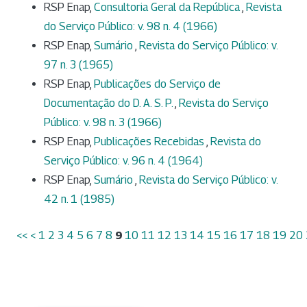
RSP Enap,
Consultoria Geral da República
,
Revista
do Serviço Público: v. 98 n. 4 (1966)
RSP Enap,
Sumário
,
Revista do Serviço Público: v.
97 n. 3 (1965)
RSP Enap,
Publicações do Serviço de
Documentação do D. A. S. P.
,
Revista do Serviço
Público: v. 98 n. 3 (1966)
RSP Enap,
Publicações Recebidas
,
Revista do
Serviço Público: v. 96 n. 4 (1964)
RSP Enap,
Sumário
,
Revista do Serviço Público: v.
42 n. 1 (1985)
<<
<
1
2
3
4
5
6
7
8
9
10
11
12
13
14
15
16
17
18
19
20