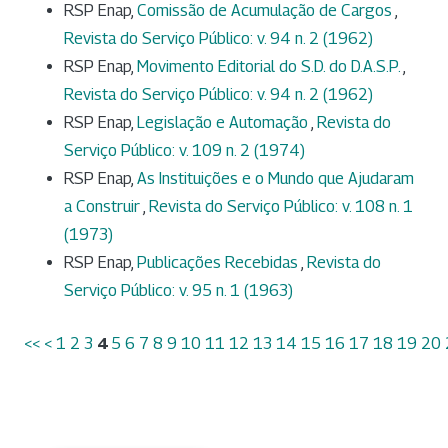
RSP Enap,
Comissão de Acumulação de Cargos
,
Revista do Serviço Público: v. 94 n. 2 (1962)
RSP Enap,
Movimento Editorial do S.D. do D.A.S.P.
,
Revista do Serviço Público: v. 94 n. 2 (1962)
RSP Enap,
Legislação e Automação
,
Revista do
Serviço Público: v. 109 n. 2 (1974)
RSP Enap,
As Instituições e o Mundo que Ajudaram
a Construir
,
Revista do Serviço Público: v. 108 n. 1
(1973)
RSP Enap,
Publicações Recebidas
,
Revista do
Serviço Público: v. 95 n. 1 (1963)
<<
<
1
2
3
4
5
6
7
8
9
10
11
12
13
14
15
16
17
18
19
20