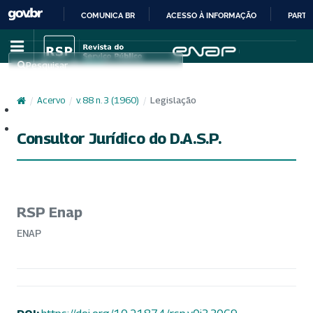
COMUNICA BR
ACESSO À INFORMAÇÃO
PARTI
IR
PARA
Pesquisar
O
CONTEÚDO
/
Acervo
/
v. 88 n. 3 (1960)
/
Legislação
Cadastro
Acesso
Consultor Jurídico do D.A.S.P.
RSP Enap
ENAP