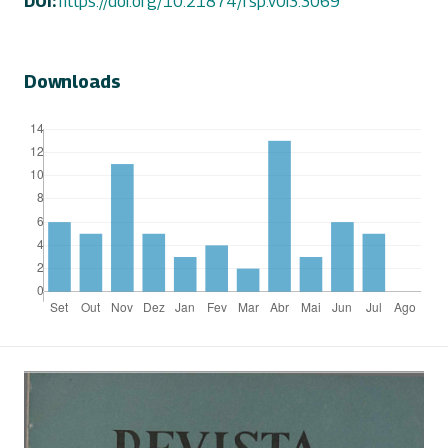
DOI:
https://doi.org/10.21874/rsp.v0i3.3069
Downloads