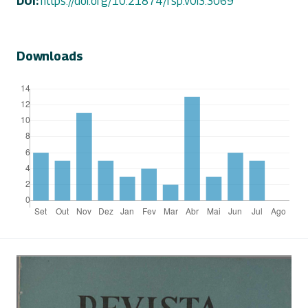
DOI:
https://doi.org/10.21874/rsp.v0i3.3069
Downloads