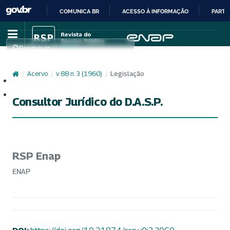
COMUNICA BR
ACESSO À INFORMAÇÃO
PARTI
IR
PARA
Pesquisar
O
CONTEÚDO
/
Acervo
/
v. 88 n. 3 (1960)
/
Legislação
Cadastro
Acesso
Consultor Jurídico do D.A.S.P.
RSP Enap
ENAP