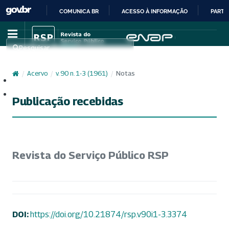
COMUNICA BR
ACESSO À INFORMAÇÃO
PARTI
IR
PARA
Pesquisar
O
CONTEÚDO
/
Acervo
/
v. 90 n. 1-3 (1961)
/
Notas
Cadastro
Acesso
Publicação recebidas
Revista do Serviço Público RSP
DOI:
https://doi.org/10.21874/rsp.v90i1-3.3374