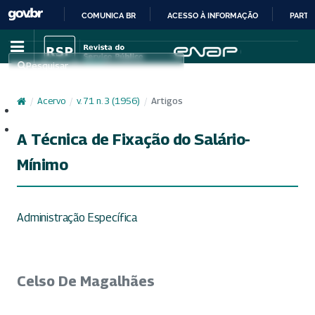
COMUNICA BR
ACESSO À INFORMAÇÃO
PARTI
IR
PARA
Pesquisar
O
CONTEÚDO
/
Acervo
/
v. 71 n. 3 (1956)
/
Artigos
Cadastro
Acesso
A Técnica de Fixação do Salário-
Mínimo
Administração Específica
Celso De Magalhães