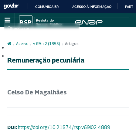
COMUNICA BR
ACESSO À INFORMAÇÃO
PARTI
IR
PARA
Pesquisar
O
CONTEÚDO
/
Acervo
/
v. 69 n. 2 (1955)
/
Artigos
Cadastro
Acesso
Remuneração pecuniária
Celso De Magalhães
DOI:
https://doi.org/10.21874/rsp.v69i02.4889