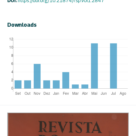
DOI:
https://doi.org/10.21874/rsp.v0i1.2847
Downloads