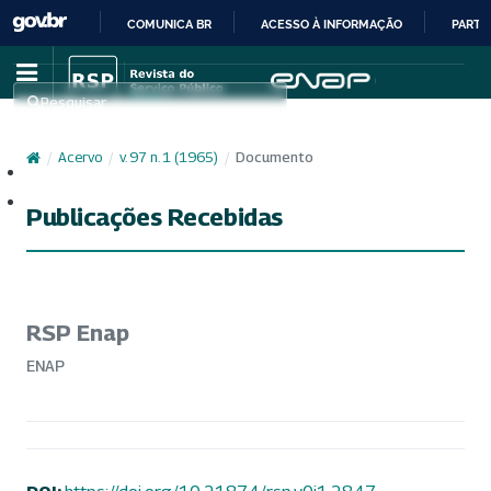
COMUNICA BR
ACESSO À INFORMAÇÃO
PARTI
IR
PARA
Pesquisar
O
CONTEÚDO
/
Acervo
/
v. 97 n. 1 (1965)
/
Documento
Cadastro
Acesso
Publicações Recebidas
RSP Enap
ENAP