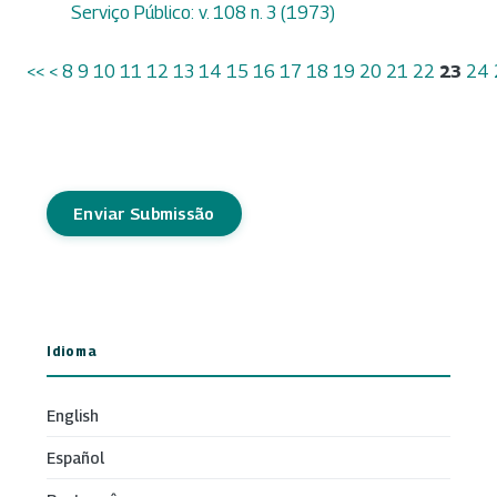
Serviço Público: v. 108 n. 3 (1973)
<<
<
8
9
10
11
12
13
14
15
16
17
18
19
20
21
22
23
24
Enviar Submissão
Idioma
English
Español