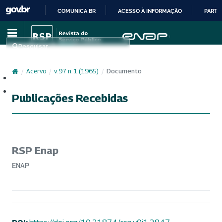
COMUNICA BR
ACESSO À INFORMAÇÃO
PARTI
IR
PARA
Pesquisar
O
CONTEÚDO
/
Acervo
/
v. 97 n. 1 (1965)
/
Documento
Cadastro
Acesso
Publicações Recebidas
RSP Enap
ENAP