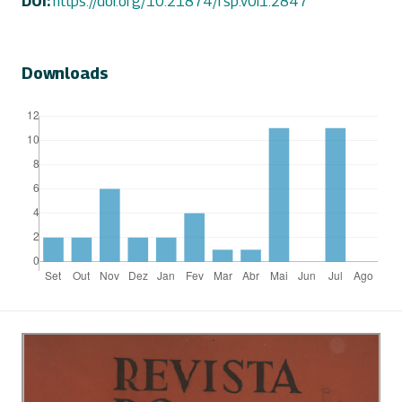
DOI:
https://doi.org/10.21874/rsp.v0i1.2847
Downloads