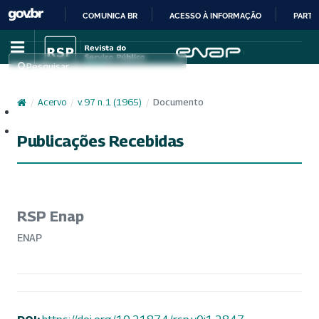
COMUNICA BR
ACESSO À INFORMAÇÃO
PARTI
IR
PARA
Pesquisar
O
CONTEÚDO
/
Acervo
/
v. 97 n. 1 (1965)
/
Documento
Cadastro
Acesso
Publicações Recebidas
RSP Enap
ENAP