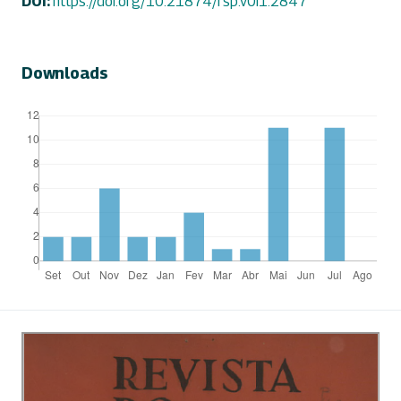
DOI:
https://doi.org/10.21874/rsp.v0i1.2847
Downloads