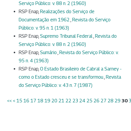
Serviço Público: v. 88 n. 2 (1960)
RSP Enap,
Realizações do Serviço de
Documentação em 1962
,
Revista do Serviço
Público: v. 95 n. 1 (1963)
RSP Enap,
Supremo Tribunal Federal
,
Revista do
Serviço Público: v. 88 n. 2 (1960)
RSP Enap,
Sumário
,
Revista do Serviço Público: v.
95 n. 4 (1963)
RSP Enap,
O Estado Brasileiro de Cabral a Sarney -
como o Estado cresceu e se transformou
,
Revista
do Serviço Público: v. 43 n. 7 (1987)
<<
<
15
16
17
18
19
20
21
22
23
24
25
26
27
28
29
30