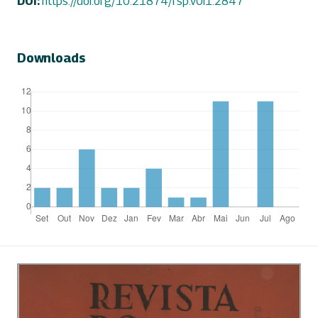
DOI:
https://doi.org/10.21874/rsp.v0i1.2847
Downloads