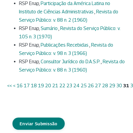
RSP Enap,
Participação da América Latina no
Instituto de Ciências Administrativas
,
Revista do
Serviço Público: v. 88 n. 2 (1960)
RSP Enap,
Sumário
,
Revista do Serviço Público: v.
105 n. 3 (1970)
RSP Enap,
Publicações Recebidas
,
Revista do
Serviço Público: v. 98 n. 3 (1966)
RSP Enap,
Consultor Jurídico do D.A.S.P.
,
Revista do
Serviço Público: v. 88 n. 3 (1960)
<<
<
16
17
18
19
20
21
22
23
24
25
26
27
28
29
30
31
Enviar Submissão