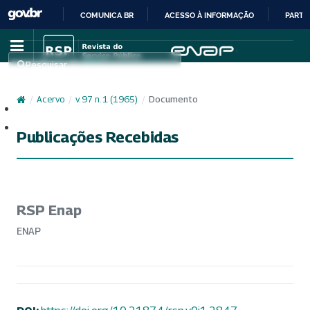
COMUNICA BR
ACESSO À INFORMAÇÃO
PARTI
IR
PARA
Pesquisar
O
CONTEÚDO
/
Acervo
/
v. 97 n. 1 (1965)
/
Documento
Cadastro
Acesso
Publicações Recebidas
RSP Enap
ENAP