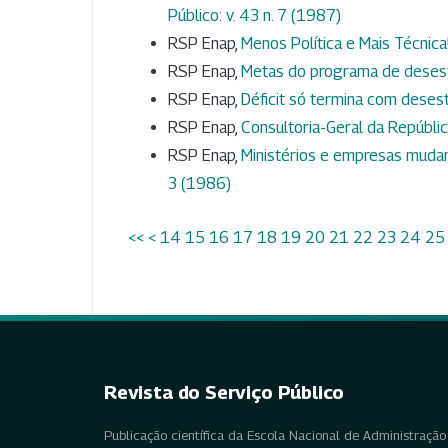
Público: v. 43 n. 7 (1987)
RSP Enap,
Menos Política e Mais Técnica
RSP Enap,
Metas do programa de deses
RSP Enap,
Déficit só termina com deses
RSP Enap,
Consultoria-Geral da Repúbli
RSP Enap,
Ministérios e empresas muda
3 (1986)
<<
<
14
15
16
17
18
19
20
21
22
23
24
25
Revista do Serviço Público
Publicação científica da Escola Nacional de Administração 