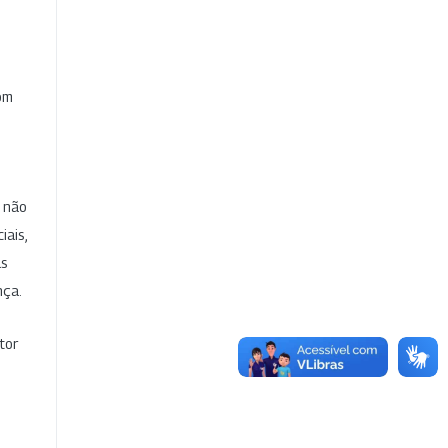
com
e não
iais,
as
nça.
tor