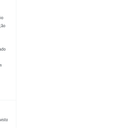
io
ção
cado
e
m
vista