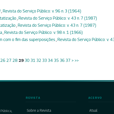
!
,
Revista do Serviço Público: v. 96 n. 3 (1964)
tatização
,
Revista do Serviço Público: v. 43 n. 7 (1987)
tatização
,
Revista do Serviço Público: v. 43 n. 7 (1987)
ca
,
Revista do Serviço Público: v. 98 n. 1 (1966)
m com o fim das superposições
,
Revista do Serviço Público: v. 43
26
27
28
29
30
31
32
33
34
35
36
37
>
>>
REVISTA
ACERVO
Sobre a Revista
Atual
Pública,