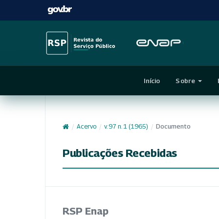
Início
Sobre
/
Acervo
/
v. 97 n. 1 (1965)
/
Documento
Publicações Recebidas
RSP Enap