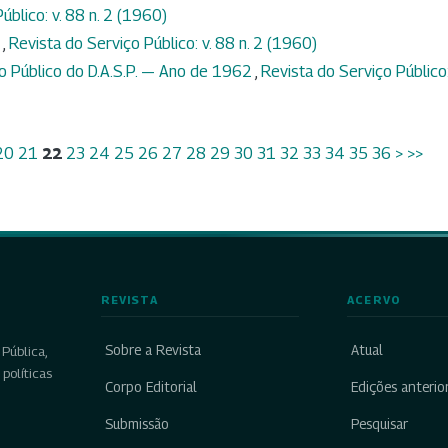
úblico: v. 88 n. 2 (1960)
o
,
Revista do Serviço Público: v. 88 n. 2 (1960)
ço Público do D.A.S.P. — Ano de 1962
,
Revista do Serviço Público:
20
21
22
23
24
25
26
27
28
29
30
31
32
33
34
35
36
>
>>
REVISTA
ACERVO
Sobre a Revista
Atual
Pública,
políticas
Corpo Editorial
Edições anterio
Submissão
Pesquisar