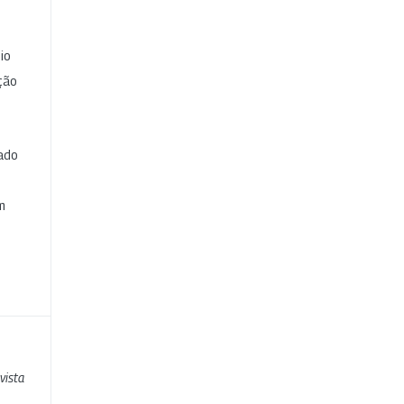
io
ção
cado
e
m
vista