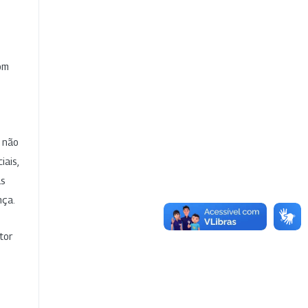
com
e não
iais,
as
nça.
tor