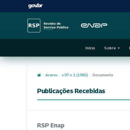
Início
Sobre
/
Acervo
/
v. 97 n. 1 (1965)
/
Documento
Publicações Recebidas
RSP Enap