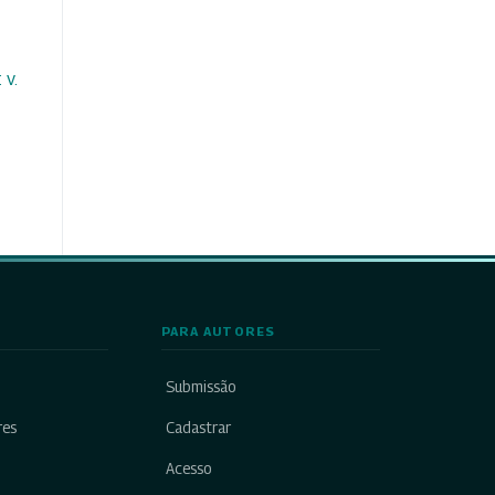
 v.
PARA AUTORES
Submissão
res
Cadastrar
Acesso