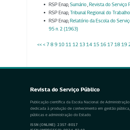
RSP Enap,
Sumário
,
Revista do Serviço P
RSP Enap,
Tribunal Regional do Trabalh
RSP Enap,
Relatório da Escola do Servi
95 n. 2 (1963)
<<
<
7
8
9
10
11
12
13
14
15
16
17
18
19
Revista do Serviço Público
Publicação científica da Escola Nacional de Administração 
dedicada à produção de conhecimento em gestão pública, 
públicas e administração do Estado.
ISSN (ONLINE): 2357-8017