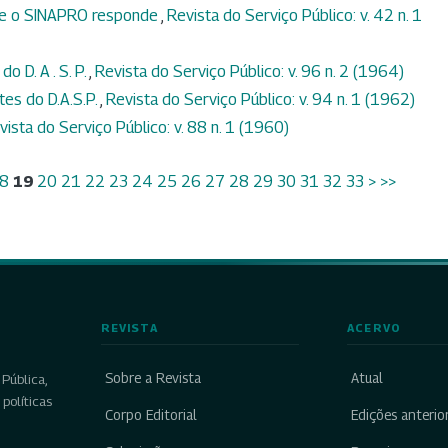
 e o SINAPRO responde
,
Revista do Serviço Público: v. 42 n. 1
o D. A . S. P.
,
Revista do Serviço Público: v. 96 n. 2 (1964)
es do D.A.S.P.
,
Revista do Serviço Público: v. 94 n. 1 (1962)
vista do Serviço Público: v. 88 n. 1 (1960)
8
19
20
21
22
23
24
25
26
27
28
29
30
31
32
33
>
>>
REVISTA
ACERVO
Sobre a Revista
Atual
Pública,
políticas
Corpo Editorial
Edições anterio