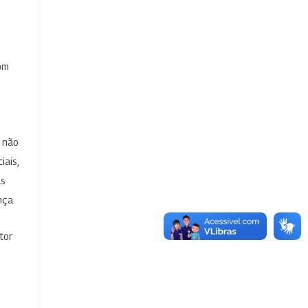
com
e não
iais,
as
nça.
tor