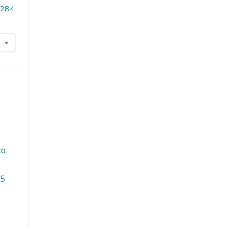
1.284
ço
05