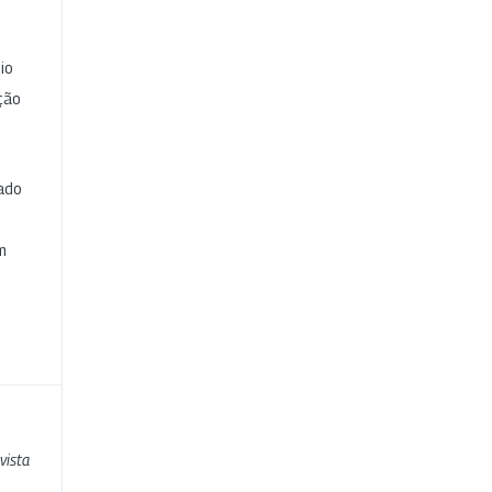
io
ção
cado
e
m
vista