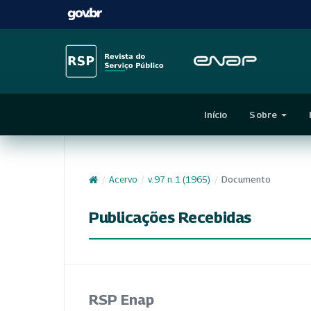
Início
Sobre
/
Acervo
/
v. 97 n. 1 (1965)
/
Documento
Publicações Recebidas
RSP Enap