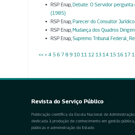
RSP Enap,
Debate: O Servidor pergunta
(1985)
RSP Enap,
Parecer do Consultor Jurídico d
RSP Enap,
Mudança dos Quadros Dirigent
RSP Enap,
Supremo Tribunal Federal
,
Re
<<
<
4
5
6
7
8
9
10
11
12
13
14
15
16
17
1
Revista do Serviço Público
Publicação científica da Escola Nacional de Administração 
dedicada à produção de conhecimento em gestão pública, 
públicas e administração do Estado.