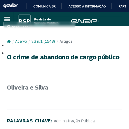
COMUNICA BR
ACESSO À INFORMAÇÃO
PARTI
IR
PARA
Pesquisar
O
CONTEÚDO
/
Acervo
/
v. 3 n. 1 (1949)
/
Artigos
Cadastro
Acesso
O crime de abandono de cargo público
Oliveira e Silva
PALAVRAS-CHAVE:
Administração Pública