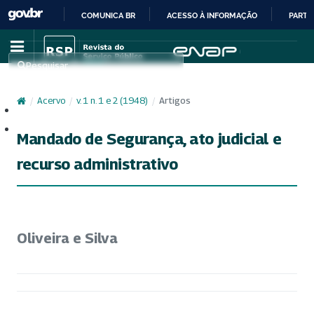
COMUNICA BR
ACESSO À INFORMAÇÃO
PARTI
IR
PARA
Pesquisar
O
CONTEÚDO
/
Acervo
/
v. 1 n. 1 e 2 (1948)
/
Artigos
Cadastro
Acesso
Mandado de Segurança, ato judicial e
recurso administrativo
Oliveira e Silva