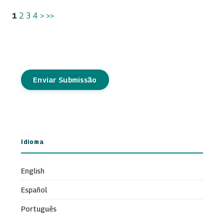
1
2
3
4
>
>>
Enviar Submissão
Idioma
English
Español
Português