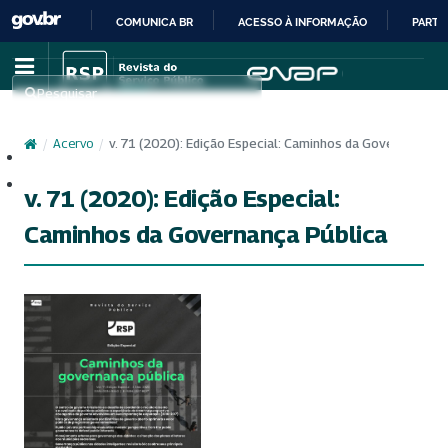
COMUNICA BR
ACESSO À INFORMAÇÃO
PARTI
IR
PARA
Pesquisar
O
CONTEÚDO
/
Acervo
/
v. 71 (2020): Edição Especial: Caminhos da Governança P
Cadastro
Acesso
v. 71 (2020): Edição Especial:
Caminhos da Governança Pública