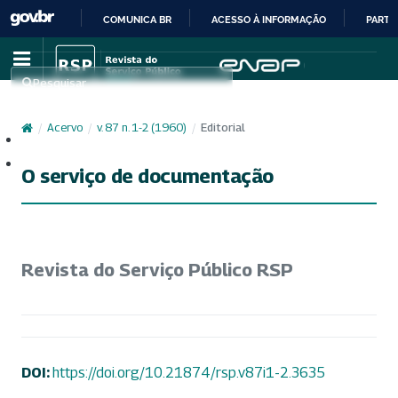
COMUNICA BR
ACESSO À INFORMAÇÃO
PARTI
IR
PARA
Pesquisar
O
CONTEÚDO
/
Acervo
/
v. 87 n. 1-2 (1960)
/
Editorial
Cadastro
Acesso
O serviço de documentação
Revista do Serviço Público RSP
DOI:
https://doi.org/10.21874/rsp.v87i1-2.3635