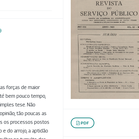
9
 das forças de maior
 Até bem pouco tempo,
simples tese. Não
opinião, tão poucas as
os os processos postos
PDF
 e do arrojo, a aptidão