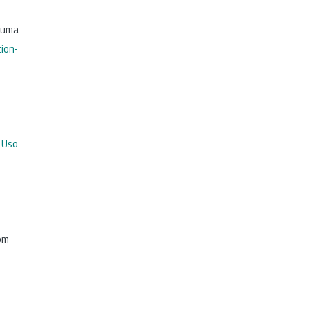
b uma
ion-
 Uso
com