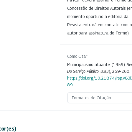
Concessão de Direitos Autorais (e
momento oportuno a editoria da
Revista entrará em contato com o
autor para assinatura do Termo).
Como Citar
Municipalismo atuante. (1959).
Rev
Do Serviço Público
,
83
(3), 259-260.
https://doi.org/10.21874/rsp.v83i
89
Formatos de Citação
tor(es)