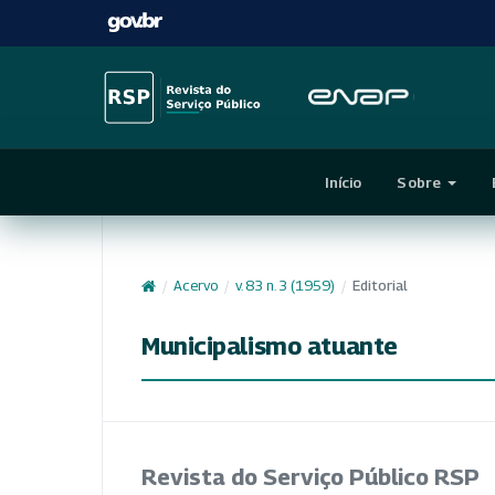
Início
Sobre
/
Acervo
/
v. 83 n. 3 (1959)
/
Editorial
Municipalismo atuante
Revista do Serviço Público RSP