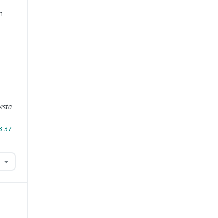
m
ista
3.37