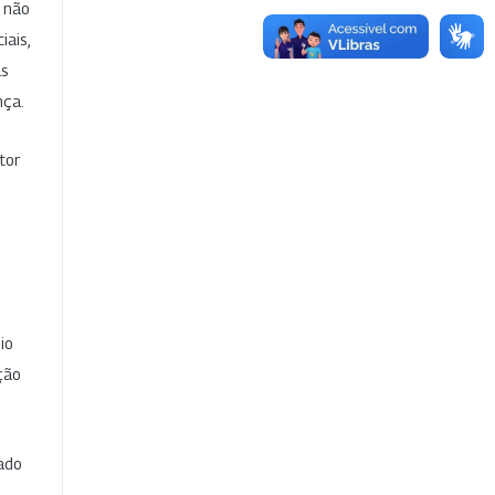
e não
iais,
as
nça.
tor
io
ção
cado
e