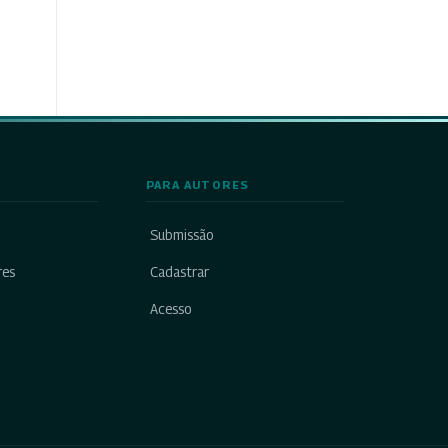
PARA AUTORES
Submissão
res
Cadastrar
Acesso