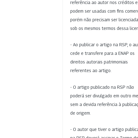
referência ao autor nos créditos 
podem ser usadas com fins comerc
porém não precisam ser licenciad
sob os mesmos termos dessa lice
- Ao publicar o artigo na RSP, o au
cede e transfere para a ENAP os
direitos autorais patrimoniais
referentes ao artigo.
- O artigo publicado na RSP não
poderá ser divulgado em outro me
sem a devida referência à publica
de origem.
- O autor que tiver o artigo publi
na RSP deverá assinar o Termo d