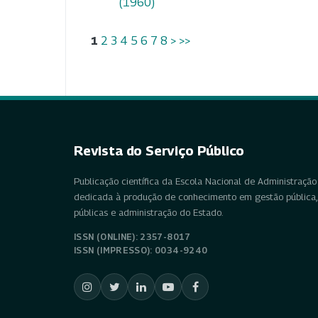
(1960)
1
2
3
4
5
6
7
8
>
>>
Revista do Serviço Público
Publicação científica da Escola Nacional de Administração 
dedicada à produção de conhecimento em gestão pública, 
públicas e administração do Estado.
ISSN (ONLINE): 2357-8017
ISSN (IMPRESSO): 0034-9240