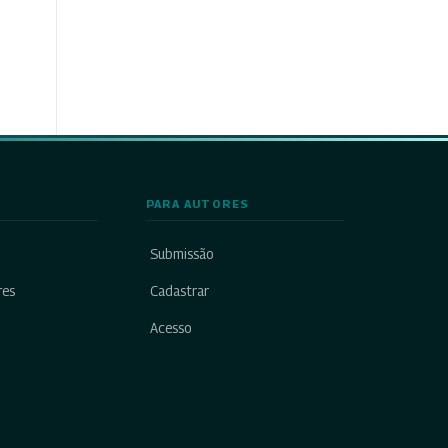
PARA AUTORES
Submissão
res
Cadastrar
Acesso