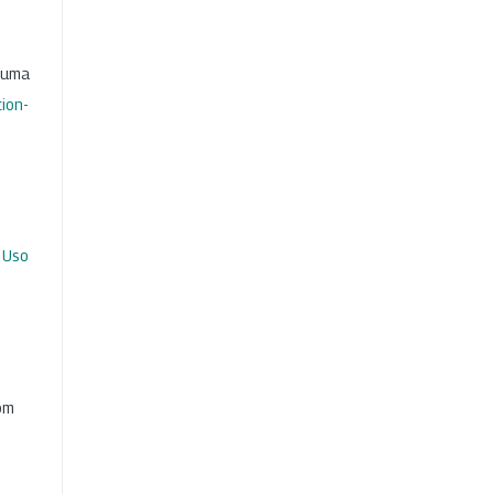
b uma
ion-
 Uso
com