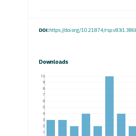
DOI:
https://doi.org/10.21874/rsp.v83i1.386
Downloads