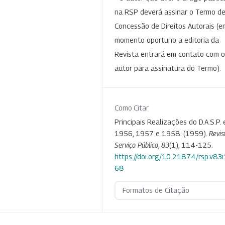
na RSP deverá assinar o Termo d
Concessão de Direitos Autorais (e
momento oportuno a editoria da
Revista entrará em contato com o
autor para assinatura do Termo).
Como Citar
Principais Realizações do D.A.S.P.
1956, 1957 e 1958. (1959).
Revis
Serviço Público
,
83
(1), 114-125.
https://doi.org/10.21874/rsp.v83
68
Formatos de Citação