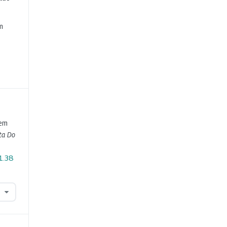
e
m
 em
ta Do
i1.38