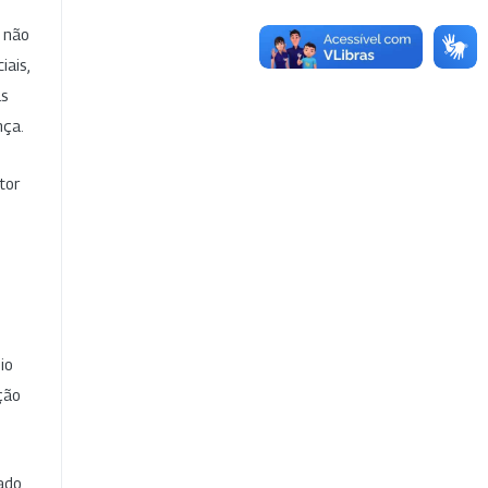
e não
iais,
as
nça.
tor
io
ção
cado