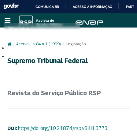
COMUNICA BR
ACESSO À INFORMAÇÃO
PARTI
IR
PARA
Pesquisar
O
CONTEÚDO
/
Acervo
/
v. 84 n. 1 (1959)
/
Legislação
Cadastro
Acesso
Supremo Tribunal Federal
Revista do Serviço Público RSP
DOI:
https://doi.org/10.21874/rsp.v84i1.3773